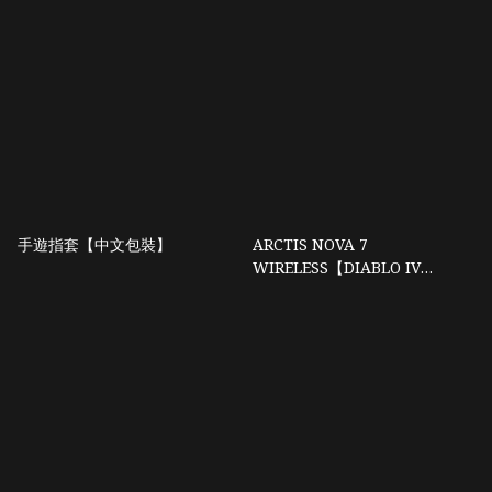
手遊指套【中文包裝】
ARCTIS NOVA 7
WIRELESS【DIABLO IV
EDITION】HEADSET