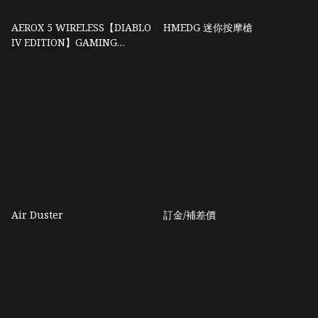
AEROX 5 WIRELESS【DIABLO
HMEDG 迷你按摩槍
IV EDITION】GAMING
MOUSE
Air Duster
訂金/補差價