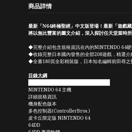
商品詳情
最新「N64終極聖經」中文版登場！最新「遊戲藏經
將以無比豐富的圖文介紹，深入探討任天堂當時所
◆完整介紹包含規格資訊在內的NINTENDO 64
◆收錄完整日本國內發售的全部208遊戲，精選
◆全書180頁全彩精裝版，日本知名編輯前田尋之
目錄大綱
Chapter1：NINTENDO 64硬體大研究
NINTENDO 64 主機
詳細規格資訊
機身配色版本
多色控制器(ControllerBros.)
皮卡丘限定版 NINTENDO 64
64DD
64DD 專用軟體