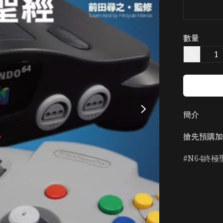
數量
−
簡介
搶先預購加
N64終極