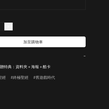
+
加至購物車
−
贈特典：資料夾＋海報＋酷卡
聖經
終極聖經
舊遊戲時代