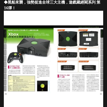
◆黑船來襲，強勢挺進全球三大主機，遊戲藏經閣系列 第
16彈！