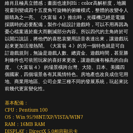
維肖且極具立體感；畫面也達到Hi：color高解析度，地圖
視窗則變成四十五度角可旋轉的俯瞰模式，整體的改變令人
眼睛為之一亮。《大富翁 ４》推出時，光碟機已經是電腦
採購時的必要配備，製作小組設計遊戲時，可以不用再因為
憂心檔案過於龐大而刪減部分內容。所以四代的主角終於可
以開口說話，將他們的喜怒哀樂用語音表達出來，讓遊戲玩
起來更加活潑熱鬧。《大富翁 ４》的另一個特色就是可自
訂遊戲規則，無論是遊戲人數、總資金、遊戲時間，甚至勝
利條件也可依照玩家的喜好來更改，讓遊戲擁有極高的自由
度。《大富翁４》 的場景橫跨台灣、大陸、日本、美國四
個國家，四個場景各有其風情特色。房地產也改良成住宅用
地、商業用地區、公司企業三種不同的發展系統，玩起來比
前幾代更富變化性。
基本配備：
CPU：Pentium 100
OS：Win 95/98NT/XP/VISTA/WIN7
RAM：16MB RAM
DISPLAY：DirectX 5.0相容顯示卡