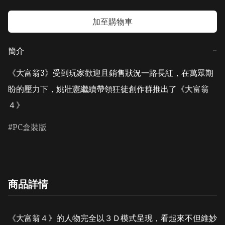
加至購物車
簡介
−
《大富翁3》受到玩家歡迎且銷售狀況一路長紅，在萬眾期
盼的壓力下，姚壯憲繼續帶領狂徒創作群推出了《大富翁
４》
PC盒裝版
商品詳情
《大富翁４》的人物完全以３Ｄ模式呈現，看起來不但維妙