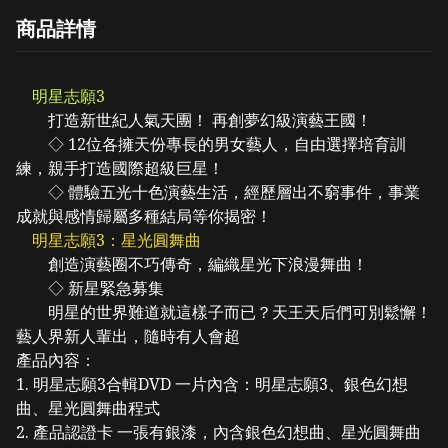
商品詳情
明星志願3
打造新世紀人氣天團！ 再創夢幻級演藝王國！
◇ 12位各擁天份專長的男女藝人，自由選擇培育訓
練，親手打造國際超級巨星！
◇ 體驗五光十色演藝生活，經歷層出不窮事件，事業
成就與感情歸屬多種結局等你揭密！
明星志願3：星光圓舞曲
創造演藝圈不巧傳奇，編織星光下浪漫舞曲！
◇ 新星緊急募集
明星的世界難道就這樣子而已？天王天后們可別鬆懈！
藝人界新人輩出，隨時有人會超
產品內容：
1. 明星志願3合輯DVD 一片內含：明星志願3、銀色幻想
曲、星光圓舞曲程式
2. 產品認證卡 一張有銀漆，內含銀色幻想曲、星光圓舞曲