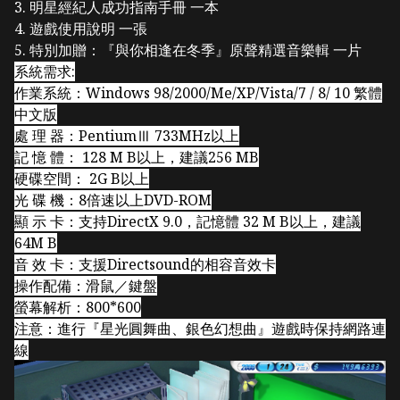
3. 明星經紀人成功指南手冊 一本
4. 遊戲使用說明 一張
5. 特別加贈：『與你相逢在冬季』原聲精選音樂輯 一片
系統需求:
作業系統：Windows 98/2000/Me/XP/Vista/7 / 8/ 10 繁體
中文版
處 理 器：PentiumⅢ 733MHz以上
記 憶 體： 128 M B以上，建議256 MB
硬碟空間： 2G B以上
光 碟 機：8倍速以上DVD-ROM
顯 示 卡：支持DirectX 9.0，記憶體 32 M B以上，建議
64M B
音 效 卡：支援Directsound的相容音效卡
操作配備：滑鼠／鍵盤
螢幕解析：800*600
注意：進行『星光圓舞曲、銀色幻想曲』遊戲時保持網路連
線