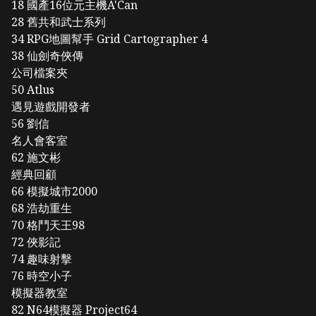
18 國產16位元主機A'Can
28 舊共和武士系列
34 RPG地圖幫手 Grid Cartographer 4
38 仙劍奇俠傳
公司檔案夾
50 Atlus
遇見遊戲開發者
56 劉信
名人會客室
62 施文彬
經典回顧
66 模擬城市2000
68 浩劫重生
70 格鬥天王98
72 俠影記
74 趣味射擊
76 時空小子
模擬器教室
82 N64模擬器 Project64