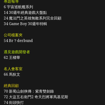
專題報導
6
宇宙巡航艦系列
14
30週年經典遊戲大盤點
24
魔法門之英雄無敵系列完全回顧
34
Game Boy 30週年特輯
公司檔案夾
54
Br？derbund
遇見遊戲開發者
62
王樑華
名人會客室
66
馬狄文
經典回顧
70
新蜀山劍俠傳：紫青雙劍錄
72
大盜五右衛門2 奇天烈將軍馬基尼斯
74
街頭快打