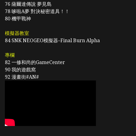
76
薩爾達傳說 夢見島
78
哆啦A夢 對決秘密道具！！
80
機甲戰神
模擬器教室
84
SNK NEOGEO模擬器–Final Burn Alpha
專欄
82
一修和尚的GameCenter
90
我的遊戲窩
92
漫畫街#AN#