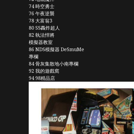
74 時空勇士
76 午夜逆襲
78 大富翁3
80 SS轟炸超人
82 執法悍將
模擬器教室
86 NDS模擬器 DeSmuMe
專欄
84 骨灰集散地小南專欄
92 我的遊戲窩
94 98精品店