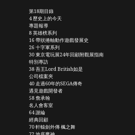
第18期目錄
4 歷史上的今天
專題報導
8 英雄榜系列
16 帶狀捲軸動作遊戲發展史
26 十字軍系列
30 東京電玩展24年回顧附觀展指南
特別專訪
38 吾王Lord British如是
公司檔案夾
40 走過60年的SEGA傳奇
遇見遊戲開發者
58 詹承翰
名人會客室
64 謝綸
經典回顧
70 軒轅劍外傳 楓之舞
72 地底魔神