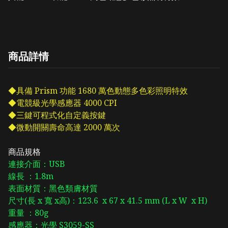
商品詳情
◆具備 Prism 功能 1680 萬色動態多色彩照明特效
◆電競級光學感應器 4000 CPI
◆三鍵可程式化自定義按鍵
◆微動開關壽命高達 2000 萬次
商品規格
連接介面：USB
線長
：1.8m
表面材質：黑色類膚材質
尺寸(長 x 寬 x高)：123.6 x 67 x 41.5 mm (L x W x H)
重量
：80g
感應器：光學 S3059-SS