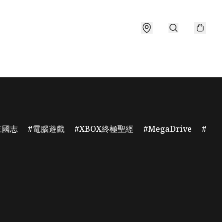
三國志
電腦遊戲
XBOX終極聖經
MegaDrive
GC