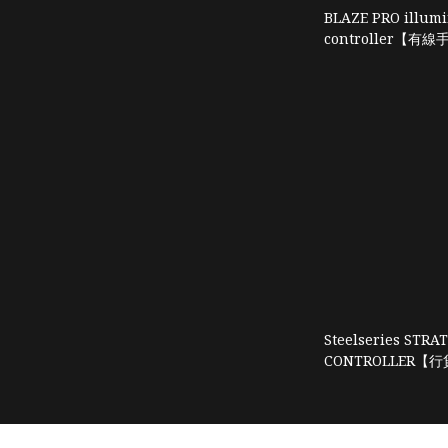
BLAZE PRO illumi
controller【有
Steelseries STR
CONTROLLER【