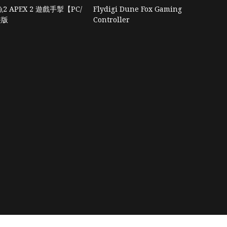
2 APEX 2 遊戲手掣【PC/
Flydigi Dune Fox Gaming
裝版
Controller