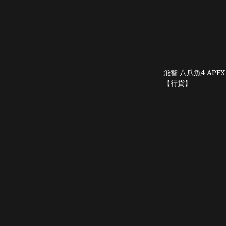
飛智 八爪魚4 APE
【行貨】