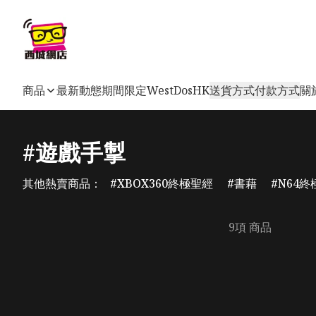
商品
最新動態
期間限定
WestDosHK
送貨方式
付款方式
關
#遊戲手掣
其他熱賣商品：
XBOX360終極聖經
書藉
N64終
9項 商品